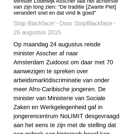
Minister Lodewijk Asscher laat het achterste
van zijn tong zien: “De traditie [Zwarte Piet]
verandert snel en dat vind ik goed”
Stop Blackface!
Door
StopBlackface
26 augustus 2015
Op maandag 24 augustus reisde
minister Asscher af naar
Amsterdam Zuidoost om daar met 70
aanwezigen te spreken over
arbeidsmarktdiscriminatie van onder
meer Afro-Caribische jongeren. De
minister van Ministerie van Sociale
Zaken en Werkgelegenheid gaf in
jongerencentrum NoLIMIT desgevraagd
aan het eens te zijn met de stelling dat
een gebrek aan historisch besef kan