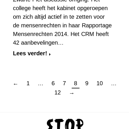
college heeft het kabinet opgeroepen
om zich altijd actief in te zetten voor
de mensenrechten in haar Rapportage
Mensenrechten 2014. Het CRM heeft
42 aanbevelingen…
Lees verder!
←
1
…
6
7
8
9
10
…
12
→