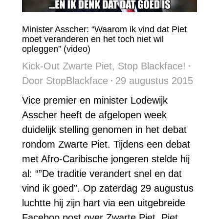
Minister Asscher: “Waarom ik vind dat Piet
moet veranderen en het toch niet wil
opleggen” (video)
Kick-Out Zwarte Piet
,
Stop Blackface!
Door
StopBlackface
29 augustus 2015
Vice premier en minister Lodewijk
Asscher heeft de afgelopen week
duidelijk stelling genomen in het debat
rondom Zwarte Piet. Tijdens een debat
met Afro-Caribische jongeren stelde hij
al: “”De traditie verandert snel en dat
vind ik goed”. Op zaterdag 29 augustus
luchtte hij zijn hart via een uitgebreide
Faceboo post over Zwarte Piet. Piet