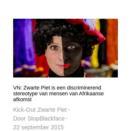
VN: Zwarte Piet is een discriminerend
stereotype van mensen van Afrikaanse
afkomst
Kick-Out Zwarte Piet
Door
StopBlackface
22 september 2015