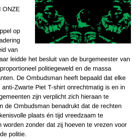
N ONZE
ppel op
gadering
eid van
jaar leidde het besluit van de burgemeester van
nproportioneel politiegeweld en de massa
ranten. De Ombudsman heeft bepaald dat
elke
nti-Zwarte Piet T-shirt onrechtmatig is en in
gemeenten zijn verplicht zich hieraan te
van de Ombudsman benadrukt dat
de rechten
nisvolle plaats én tijd vreedzaam te
worden zonder dat zij hoeven te vrezen voor
e politie.