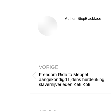
Author:
StopBlackface
Bericht
navigatie
VORIGE
Freedom Ride to Meppel
Vorig
aangekondigd tijdens herdenking
slavernijverleden Keti Koti
bericht