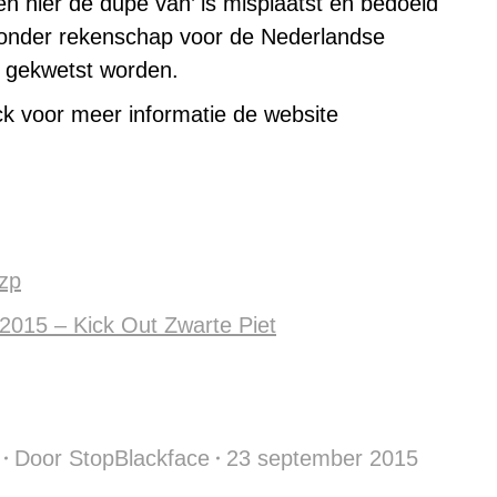
n hier de dupe van’ is misplaatst en bedoeld
zonder rekenschap voor de Nederlandse
 gekwetst worden.
k voor meer informatie de website
zp
2015 – Kick Out Zwarte Piet
Door
StopBlackface
23 september 2015