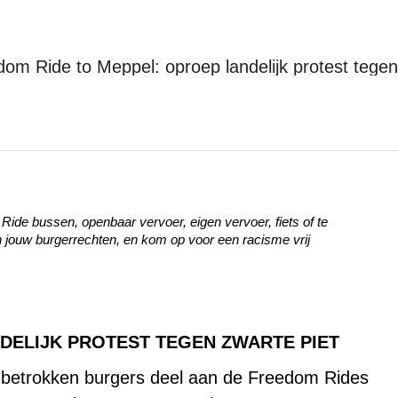
m Ride to Meppel: oproep landelijk protest tegen
Je bent hier:
Home
Kick-Out Zwarte Piet
KOZP Freedom Ride to Meppel:…
de bussen, openbaar vervoer, eigen vervoer, fiets of te
 jouw burgerrechten, en kom op voor een racisme vrij
DELIJK PROTEST TEGEN ZWARTE PIET
 betrokken burgers deel aan de Freedom Rides