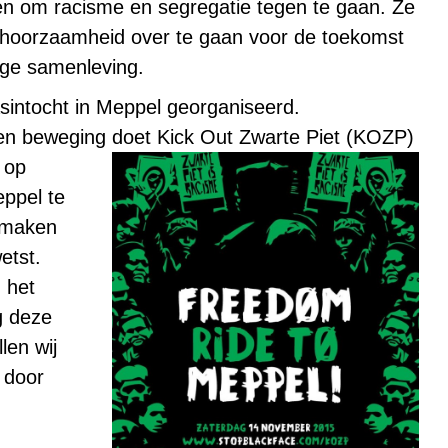
en om racisme en segregatie tegen te gaan. Ze
gehoorzaamheid over te gaan voor de toekomst
ige samenleving.
aasintocht in Meppel georganiseerd.
en beweging doet Kick Out Zwarte Piet (KOZP)
 op
ppel te
 maken
etst.
 het
g deze
len wij
 door