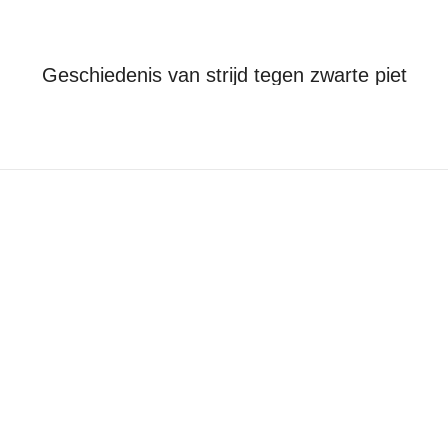
Geschiedenis van strijd tegen zwarte piet
Je bent hier:
Home
Kick Out Zwarte Piet
Geschiedenis van strijd tegen zwarte…