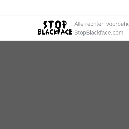
Alle rechten voorbeh
StopBlackface.com