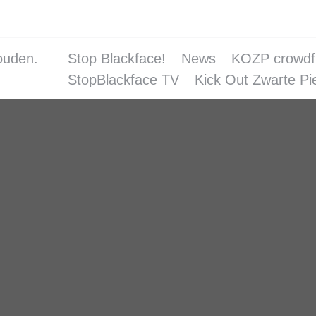
ouden.
Stop Blackface!
News
KOZP crowdf
StopBlackface TV
Kick Out Zwarte Pi