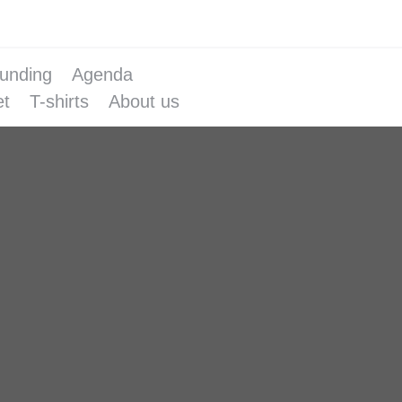
unding
Agenda
et
T-shirts
About us