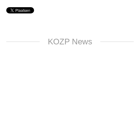
KOZP News
OKT
22