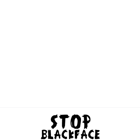
Potsdam, vlakbij de hoofdstad Berlijn,
heeft Zwarte Piet afgeschaft na protest
van actiegroepen European Network for
People of African Descent (ENPAD). Er
komt geen subsidie meer voor het
feest. In Potsdam is een “Hollandse
wijk” die in 1730 is ontstaan als
huisvestingsproject voor Nederlandse
arbeiders.…