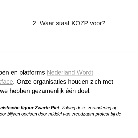
2. Waar staat KOZP voor?
Je bent hier:
Home
Kick-Out Zwarte Piet
2. Waar staat KOZP voor?
epen en platforms
Nederland Wordt
kface
. Onze organisaties houden zich met
r we hebben gezamenlijk één doel:
cistische figuur Zwarte Piet.
Zolang deze verandering op
voor blijven opeisen door middel van vreedzaam protest bij de