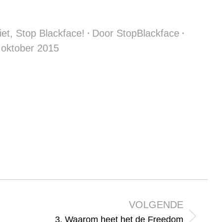
iet
,
Stop Blackface!
Door
StopBlackface
 oktober 2015
VOLGENDE
3. Waarom heet het de Freedom