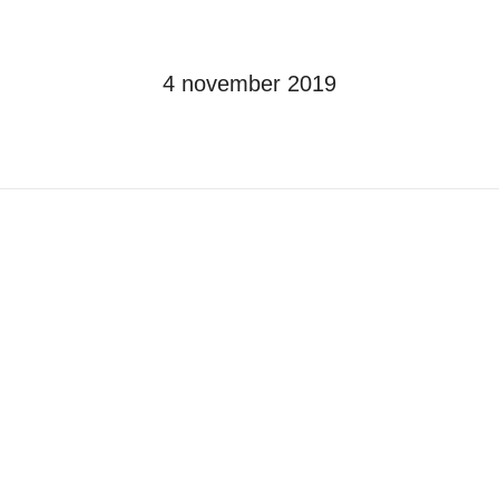
4 november 2019
Je bent hier:
Home
2019
november
04