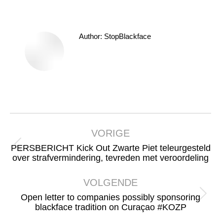
Author:
StopBlackface
Bericht
navigatie
VORIGE
PERSBERICHT Kick Out Zwarte Piet teleurgesteld
Vorig
over strafvermindering, tevreden met veroordeling
bericht
VOLGENDE
Open letter to companies possibly sponsoring
Volgend
blackface tradition on Curaçao #KOZP
bericht