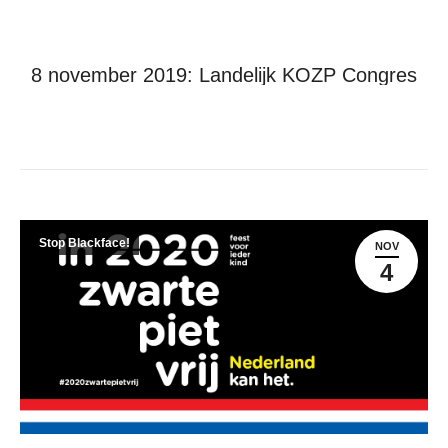
8 november 2019: Landelijk KOZP Congres
Je bent hier:
Home
Stop Blackface!
8 november 2019: Landelijk KOZP…
Stop Blackface!
NOV
4