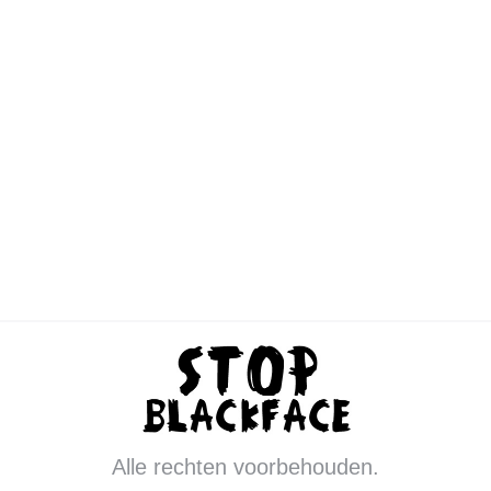
na de aanslag op Charlie Hebdo in
januari 2015. Duizenden mensen waren
de straat voor de
solidariteitsmanifestatie voor de vrijheid
van meningsuiting en persvrijheid.
Dezelfde burgemeester besloot onlangs
echter om bijna 200…
Alle rechten voorbehouden.