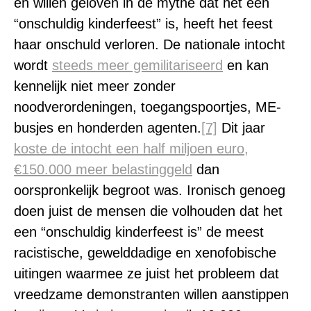
en willen geloven in de mythe dat het een
“onschuldig kinderfeest” is, heeft het feest
haar onschuld verloren. De nationale intocht
wordt
steeds meer gemilitariseerd
en kan
kennelijk niet meer zonder
noodverordeningen, toegangspoortjes, ME-
busjes en honderden agenten.
[7]
Dit jaar
koste de intocht een half miljoen euro,
€150.000 meer belastinggeld
dan
oorspronkelijk begroot was. Ironisch genoeg
doen juist de mensen die volhouden dat het
een “onschuldig kinderfeest is” de meest
racistische, gewelddadige en xenofobische
uitingen waarmee ze juist het probleem dat
vreedzame demonstranten willen aanstippen