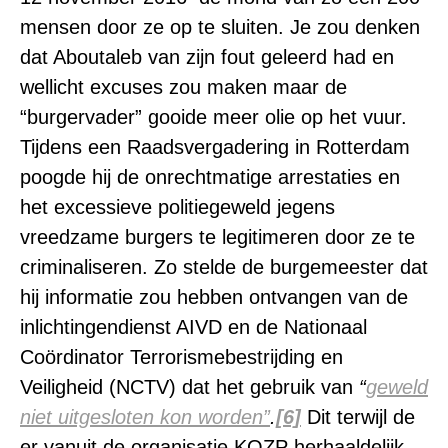
mensen door ze op te sluiten. Je zou denken
dat Aboutaleb van zijn fout geleerd had en
wellicht excuses zou maken maar de
“burgervader” gooide meer olie op het vuur.
Tijdens een Raadsvergadering in Rotterdam
poogde hij de onrechtmatige arrestaties en
het excessieve politiegeweld jegens
vreedzame burgers te legitimeren door ze te
criminaliseren. Zo stelde de burgemeester dat
hij informatie zou hebben ontvangen van de
inlichtingendienst AIVD en de Nationaal
Coördinator Terrorismebestrijding en
Veiligheid (NCTV) dat het gebruik van
“
geweld
niet uitgesloten kon worden”
.
[6]
Dit terwijl de
er vanuit de organisatie KOZP herhaaldelijk