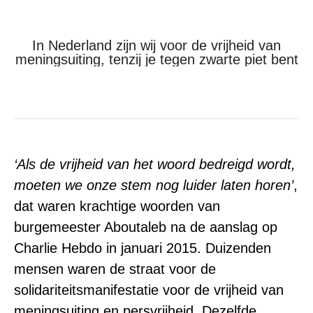
In Nederland zijn wij voor de vrijheid van
meningsuiting, tenzij je tegen zwarte piet bent
Je bent hier:
Home
Stop Blackface!
In Nederland zijn wij voor…
‘Als de vrijheid van het woord bedreigd wordt,
moeten we onze stem nog luider laten horen’
,
dat waren krachtige woorden van
burgemeester Aboutaleb na de aanslag op
Charlie Hebdo in januari 2015. Duizenden
mensen waren de straat voor de
solidariteitsmanifestatie voor de vrijheid van
meningsuiting en persvrijheid. Dezelfde