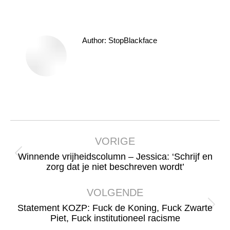
Author:
StopBlackface
Bericht
navigatie
VORIGE
Winnende vrijheidscolumn – Jessica: ‘Schrijf en
Vorig
zorg dat je niet beschreven wordt’
bericht
VOLGENDE
Statement KOZP: Fuck de Koning, Fuck Zwarte
Volgend
Piet, Fuck institutioneel racisme
bericht