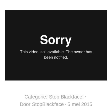
Categorie:
Stop Blackface!
Door
StopBlackface
5 mei 2015