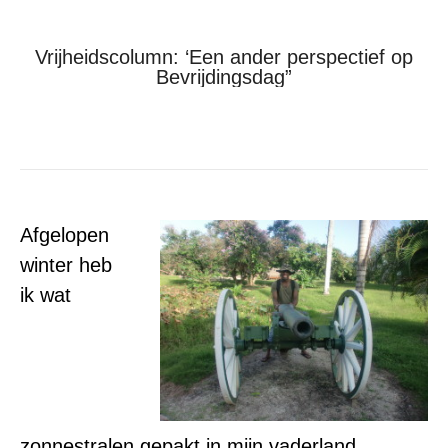
Vrijheidscolumn: ‘Een ander perspectief op
Bevrijdingsdag”
Je bent hier:
Home
Stop Blackface!
Vrijheidscolumn: ‘Een ander perspectief op…
Afgelopen
winter heb
ik wat
zonnestralen gepakt in mijn vaderland