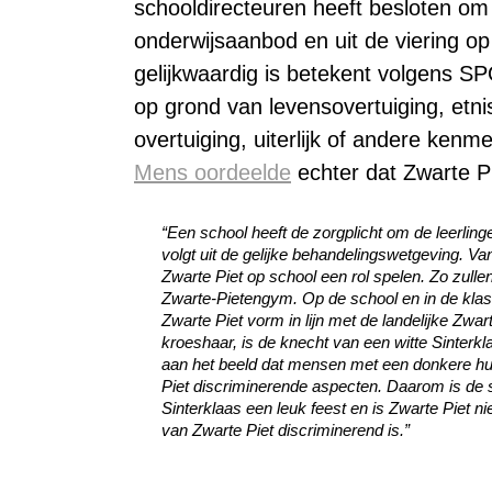
schooldirecteuren heeft besloten om 
onderwijsaanbod en uit de viering op
gelijkwaardig is betekent volgens SP
op grond van levensovertuiging, etni
overtuiging, uiterlijk of andere kenm
Mens oordeelde
echter dat Zwarte Pi
“
Een school heeft de zorgplicht om de leerling
volgt uit de gelijke behandelingswetgeving. Va
Zwarte Piet op school een rol spelen. Zo zulle
Zwarte-Pietengym. Op de school en in de klas
Zwarte Piet vorm in lijn met de landelijke Zwar
kroeshaar, is de knecht van een witte Sinterk
aan het beeld dat mensen met een donkere hu
Piet discriminerende aspecten. Daarom is de sch
Sinterklaas een leuk feest en is Zwarte Piet ni
van Zwarte Piet discriminerend is.”