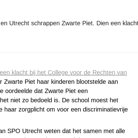
n Utrecht schrappen Zwarte Piet. Dien een klacht
Je bent hier:
Home
Stop Blackface!
Scholen Den Haag, Rotterdam en…
en klacht bij het College voor de Rechten van
 Zwarte Piet haar kinderen blootstelde aan
ege oordeelde dat Zwarte Piet een
s het niet zo bedoeld is. De school moest het
haar zorgplicht om voor een discriminatievrije
 van SPO Utrecht weten dat het samen met alle