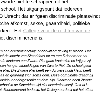
zwarte piet te schrappen uit het
 school. Het uitgangspunt dat iedereen
O Utrecht dat er “geen discriminatie plaatsvindt
sche afkomst, sekse, geaardheid, politieke
erken”. Het
College voor de rechten van de
et discriminerend is:
en een discriminatievrije onderwijsomgeving te bieden. Dat
naf de intocht van Sinterklaas tot en met 5 december zal
n de kinderen een Zwarte Piet gaan knutselen en krijgen zij
sen hangen afbeeldingen van Zwarte Piet. De school geeft
te Piet. Die Zwarte Piet heeft een donkere huidskleur, heeft
laas en gedraagt zich soms dom. Deze combinatie draagt bij
idskleur ondergeschikt en dom zijn. Daarmee heeft Zwarte
ool in de Sinterklaastijd niet discriminatievrij. Ook al is
et discriminerend bedoeld, het College oordeelt dat het effect