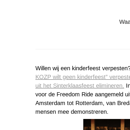
Waa
Willen wij een kinderfeest verpesten
KOZP wilt geen kinderfeest” verpeste
uit het Sinterklaasfeest elimineren.
In
voor de Freedom Ride aangemeld uit 
Amsterdam tot Rotterdam, van Breda
mensen mee demonstreren.