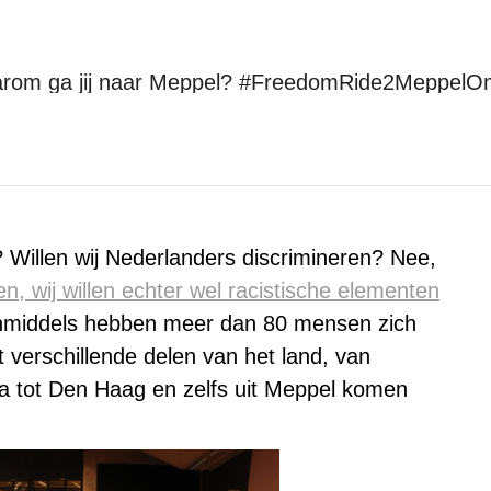
rom ga jij naar Meppel? #FreedomRide2MeppelO
Je bent hier:
Home
Kick-Out Zwarte Piet
Waarom ga jij naar Meppel?…
? Willen wij Nederlanders discrimineren? Nee,
n, wij willen echter wel racistische elementen
middels hebben meer dan 80 mensen zich
verschillende delen van het land, van
 tot Den Haag en zelfs uit Meppel komen