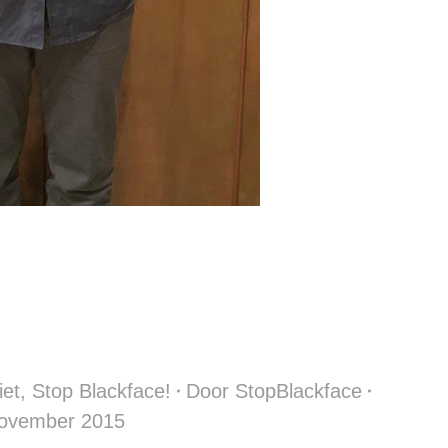
iet
,
Stop Blackface!
Door
StopBlackface
ovember 2015