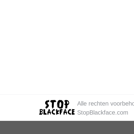
Pleitnota Wil Eikelboom – hoorzitti
Kick-Out Zwarte Piet
Door
StopB
Geachte voorzitter, geachte l
evenementen met een controversi
zich er zelf sterk voor gemaakt.
Alle rechten voorbeh
StopBlackface.com