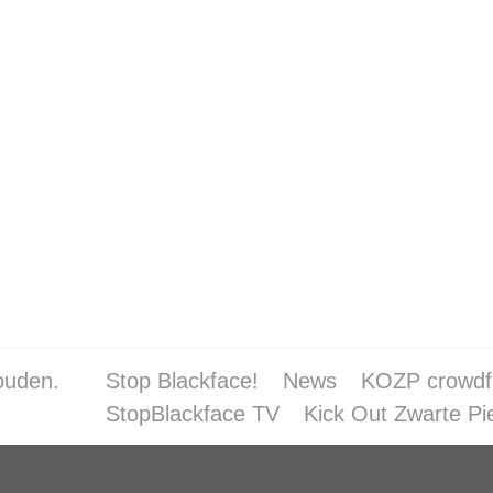
ng Dokkum KOZP 14 juni 2018
lackface
28 juni 2018
eden van de commissie, Op 18 november 2017 wa
ële inhoud. Het ene was georganiseerd vanuit d
 Het was een evenement met een hoofdrol voor een
ouden.
Stop Blackface!
News
KOZP crowdf
StopBlackface TV
Kick Out Zwarte Pi