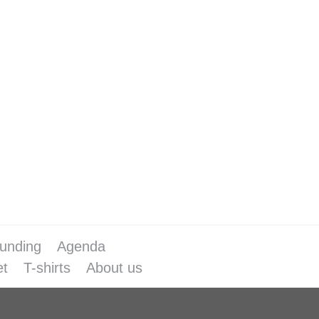
ren er in Dokkum twee vergunde
e gemeente – de burgemeester had
 type dat door…
unding
Agenda
et
T-shirts
About us