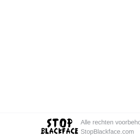
Burgemeester van Almere Weerwind steu
Stop Blackface!
Door
StopBlackf
Franc Weerwind, de eerste zwarte
interview in Trouw zijn gedachten
spreekt hij over Zwarte Piet en 
Alle rechten voorbeh
StopBlackface.com