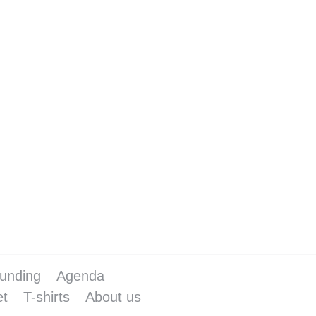
ere, deelt in een uitgebreid
te zetels heeft te besturen. Ook
ht voor een omslag in…
unding
Agenda
et
T-shirts
About us