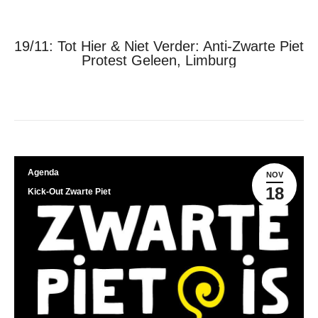
19/11: Tot Hier & Niet Verder: Anti-Zwarte Piet
Protest Geleen, Limburg
Je bent hier:
Home
Agenda
19/11: Tot Hier & Niet…
Agenda
NOV
18
Kick-Out Zwarte Piet