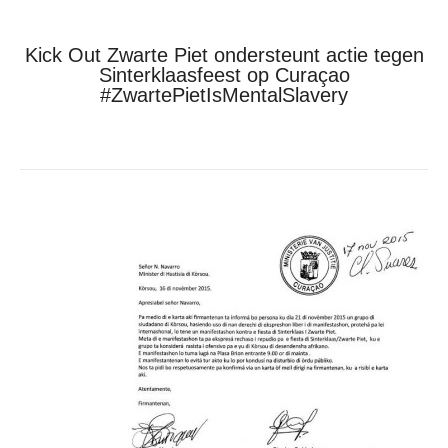
Kick Out Zwarte Piet ondersteunt actie tegen
Sinterklaasfeest op Curaçao
#ZwartePietIsMentalSlavery
Je bent hier:
Home
Kick-Out Zwarte Piet
Kick Out Zwarte Piet ondersteunt…