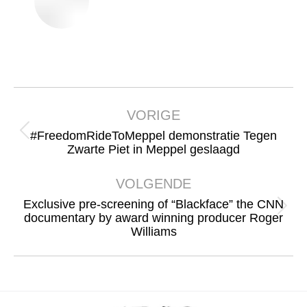
Bericht
navigatie
VORIGE
#FreedomRideToMeppel demonstratie Tegen
Vorig
Zwarte Piet in Meppel geslaagd
bericht
VOLGENDE
Exclusive pre-screening of “Blackface” the CNN
Volgend
documentary by award winning producer Roger
Williams
bericht