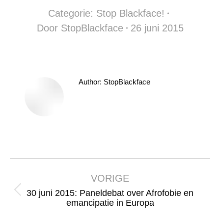
Categorie:
Stop Blackface!
Door
StopBlackface
26 juni 2015
Author:
StopBlackface
Bericht
navigatie
VORIGE
30 juni 2015: Paneldebat over Afrofobie en
Vorig
emancipatie in Europa
bericht