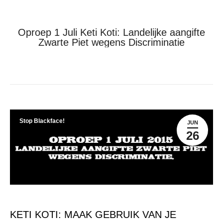
Oproep 1 Juli Keti Koti: Landelijke aangifte
Zwarte Piet wegens Discriminatie
Je bent hier:
Home
Stop Blackface!
Oproep 1 Juli Keti Koti:…
Stop Blackface!
JUN
26
KETI KOTI: MAAK GEBRUIK VAN JE